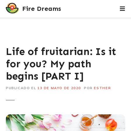
S
Fire Dreams
a
l
t
a
r
a
Life of fruitarian: Is it
l
c
for you? My path
o
begins [PART I]
n
t
e
PUBLICADO EL
13 DE MAYO DE 2020
POR
ESTHER
n
i
d
o