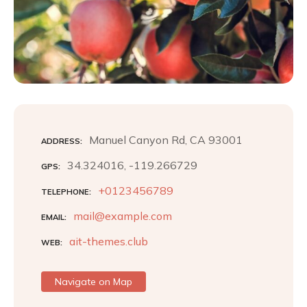
Manuel Canyon Rd, CA 93001
ADDRESS
34.324016, -119.266729
GPS
+0123456789
TELEPHONE
mail@example.com
EMAIL
ait-themes.club
WEB
Navigate on Map