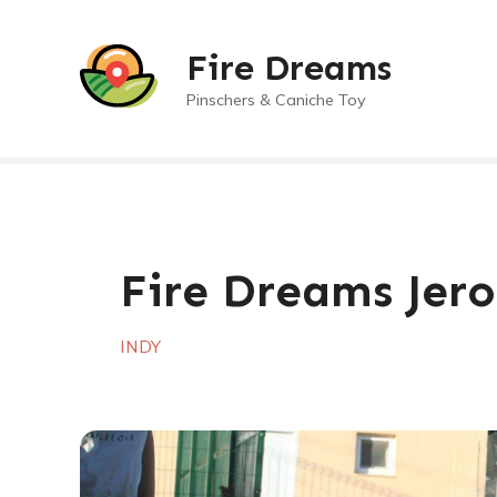
S
a
Fire Dreams
l
t
Pinschers & Caniche Toy
a
r
a
l
c
o
Fire Dreams Jer
n
t
e
INDY
n
i
d
o