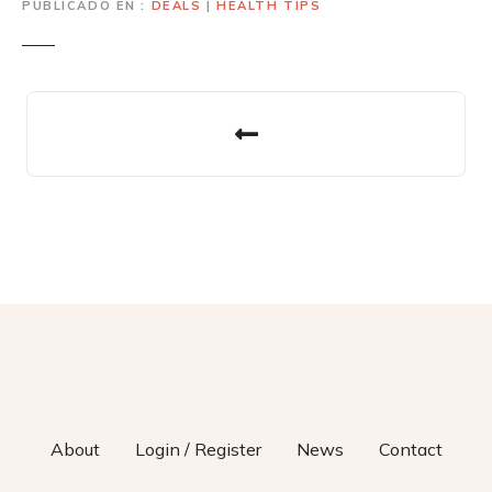
PUBLICADO EN
DEALS
|
HEALTH TIPS
N
a
v
e
g
a
c
i
About
Login / Register
News
Contact
ó