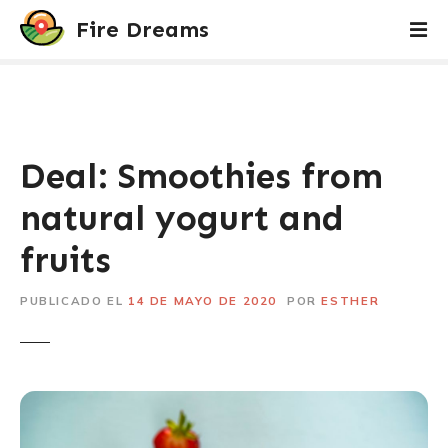
S
Fire Dreams
a
l
t
a
r
a
Deal: Smoothies from
l
c
natural yogurt and
o
fruits
n
t
e
PUBLICADO EL
14 DE MAYO DE 2020
POR
ESTHER
n
i
d
o